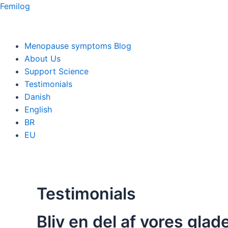
Skip
Femilog
to
content
Menu
Menopause symptoms Blog
About Us
Support Science
Testimonials
Danish
English
BR
EU
Testimonials
Bliv en del af vores gla