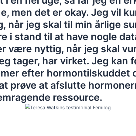
i en hel uge, så får jeg en er
e, men det er okay. Jeg vil 
g, når jeg skal til min årlige
e i stand til at have nogle data
ær være nyttig, når jeg skal v
g tager, har virket. Jeg kan 
mer efter hormontilskuddet o
 at prøve at afslutte hormoner
remragende ressource.