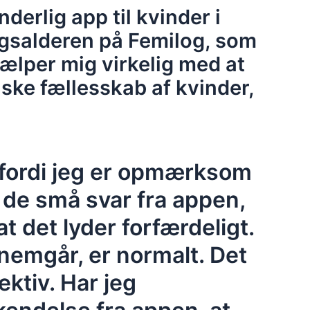
nderlig app til kvinder i
gsalderen på Femilog, som
hjælper mig virkelig med at
iske fællesskab af kvinder,
fordi jeg er opmærksom
å de små svar fra appen,
t det lyder forfærdeligt.
nnemgår, er normalt. Det
ktiv. Har jeg