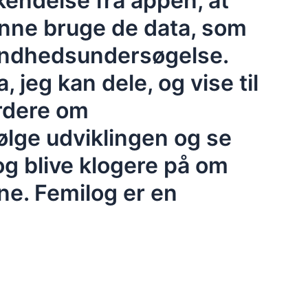
kendelse fra appen, at
kunne bruge de data, som
 sundhedsundersøgelse.
, jeg kan dele, og vise til
urdere om
følge udviklingen og se
g blive klogere på om
ne. Femilog er en