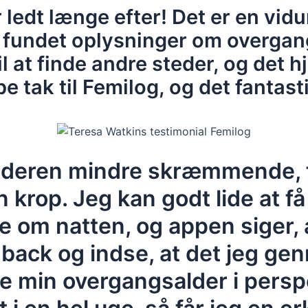
 ledt længe efter! Det er en vidu
 fundet oplysninger om overgan
il at finde andre steder, og det 
 tak til Femilog, og det fantast
lderen mindre skræmmende, 
n krop. Jeg kan godt lide at f
 om natten, og appen siger, a
edback og indse, at det jeg ge
e min overgangsalder i perspe