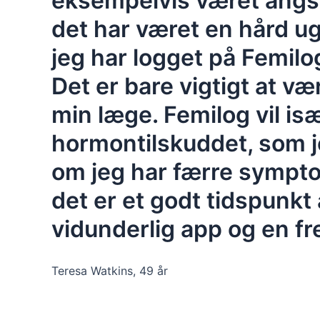
eksempelvis været angst 
det har været en hård ug
jeg har logget på Femilo
Det er bare vigtigt at vær
min læge. Femilog vil is
hormontilskuddet, som je
om jeg har færre sympto
det er et godt tidspunkt
vidunderlig app og en f
Teresa Watkins, 49 år