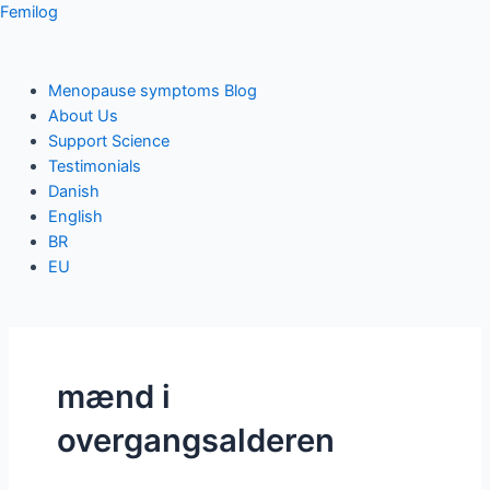
Skip
Femilog
to
content
Menu
Menopause symptoms Blog
About Us
Support Science
Testimonials
Danish
English
BR
EU
mænd i
overgangsalderen