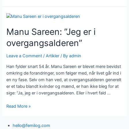
Manu Sareen: ”Jeg er i
overgangsalderen”
Leave a Comment
/
Artikler
/ By
admin
Han fylder snart 54 år. Manu Sareen er blevet mere bevidst
omkring de forandringer, som følger med, når livet går ind i
en ny fase. Selv om han ved, at overgangsalderen generelt
er et tabu blandt kvinder og mænd, er han ikke bleg for at
sige: ”Ja, jeg er i overgangsalderen. Eller i hvert fald …
Manu
Read More »
Sareen:
”Jeg
hello@femilog.com
er