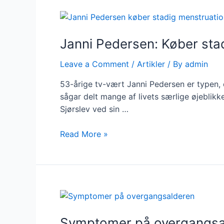
for
tempoet
i
Janni Pedersen: Køber sta
overgangsalderen
Leave a Comment
/
Artikler
/ By
admin
53-årige tv-vært Janni Pedersen er typen, 
sågar delt mange af livets særlige øjebli
Sjørslev ved sin …
Janni
Read More »
Pedersen:
Køber
stadig
menstruationsbind
trods
overgangsalder
Symptomer på overgangsa