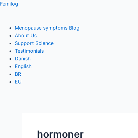
Skip
Femilog
to
content
Menu
Menopause symptoms Blog
About Us
Support Science
Testimonials
Danish
English
BR
EU
hormoner