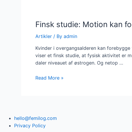
overgang
ikke
undergang
Finsk studie: Motion kan f
Artikler
/ By
admin
Kvinder i overgangsalderen kan forebygge t
viser et finsk studie, at fysisk aktivitet 
daler niveauet af østrogen. Og netop …
Finsk
Read More »
studie:
Motion
kan
forhindre
muskeltab
hello@femilog.com
i
Privacy Policy
overgangsalderen