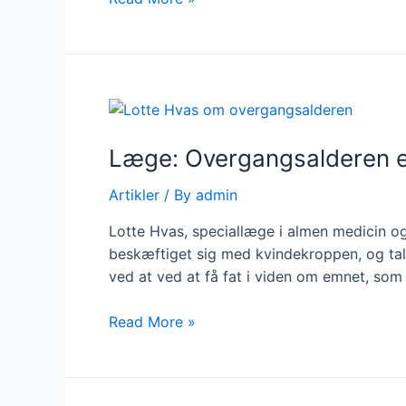
jeg
tage
hormoner
i
overgangsalderen?
Få
Læge: Overgangsalderen e
ekspertens
bud
Artikler
/ By
admin
Lotte Hvas, speciallæge i almen medicin o
beskæftiget sig med kvindekroppen, og talt
ved at ved at få fat i viden om emnet, som 
Læge:
Read More »
Overgangsalderen
er
en