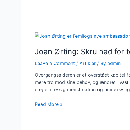
Joan Ørting: Skru ned for
Leave a Comment
/
Artikler
/ By
admin
Overgangsalderen er et overstået kapitel fo
mere tro mod sine behov, og ændret livssti
uregelmæssig menstruation og humørsvingni
Joan
Read More »
Ørting:
Skru
ned