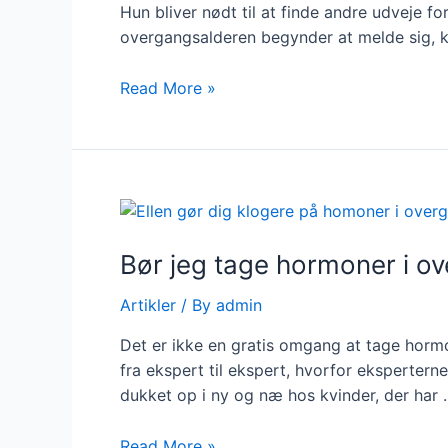
Hun bliver nødt til at finde andre udveje f
overgangsalderen begynder at melde sig, k
Dorthe
Read More »
blev
selvstændig
under
overgangsalderen
Bør jeg tage hormoner i o
Artikler
/ By
admin
Det er ikke en gratis omgang at tage hormo
fra ekspert til ekspert, hvorfor eksperte
dukket op i ny og næ hos kvinder, der har
Bør
Read More »