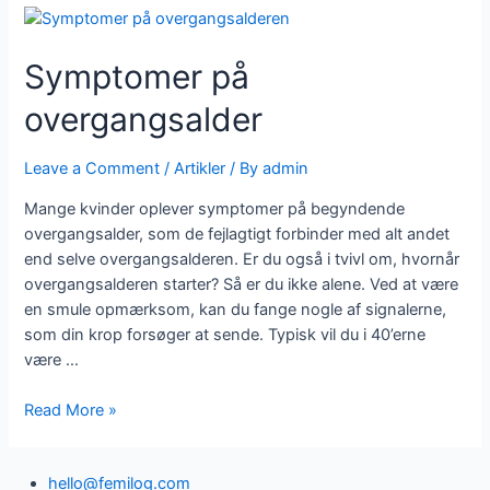
Symptomer på
overgangsalder
Leave a Comment
/
Artikler
/ By
admin
Mange kvinder oplever symptomer på begyndende
overgangsalder, som de fejlagtigt forbinder med alt andet
end selve overgangsalderen. Er du også i tvivl om, hvornår
overgangsalderen starter? Så er du ikke alene. Ved at være
en smule opmærksom, kan du fange nogle af signalerne,
som din krop forsøger at sende. Typisk vil du i 40’erne
være …
Symptomer
Read More »
på
overgangsalder
hello@femilog.com