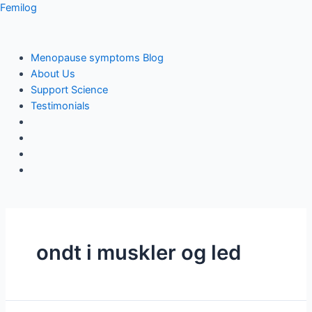
Skip
Femilog
to
content
Menu
Menopause symptoms Blog
About Us
Support Science
Testimonials
ondt i muskler og led